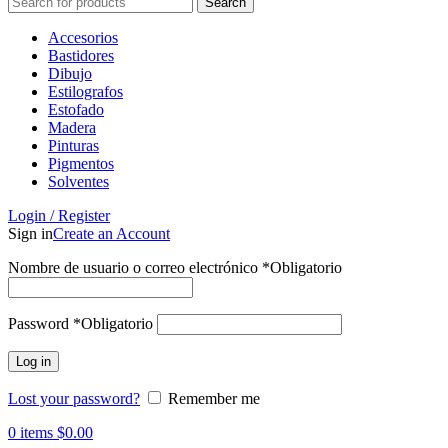
Search
Accesorios
Bastidores
Dibujo
Estilografos
Estofado
Madera
Pinturas
Pigmentos
Solventes
Login / Register
Sign in
Create an Account
Nombre de usuario o correo electrónico
*
Obligatorio
Password
*
Obligatorio
Log in
Lost your password?
Remember me
0
items
$
0.00